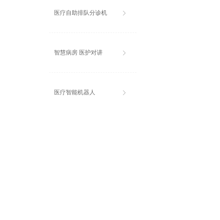
医疗自助排队分诊机
ꁕ
智慧病房 医护对讲
ꁕ
医疗智能机器人
ꁕ