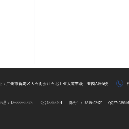
址：广州市番禺区大石街会江石北工业大道丰晟工业园A座5楼
理：13688862575 QQ48595401
陈先生：18819492470 QQ274939646