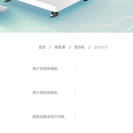
首页
ꄲ
银医通
ꄲ
壁挂机
ꄲ
诊间支付
医疗自助终端机
ꁕ
医疗壁挂自助机
ꁕ
医院自助全院打印机
ꁕ