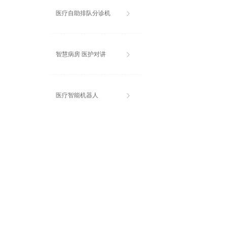
医疗自助排队分诊机
ꁕ
智慧病房 医护对讲
ꁕ
医疗智能机器人
ꁕ