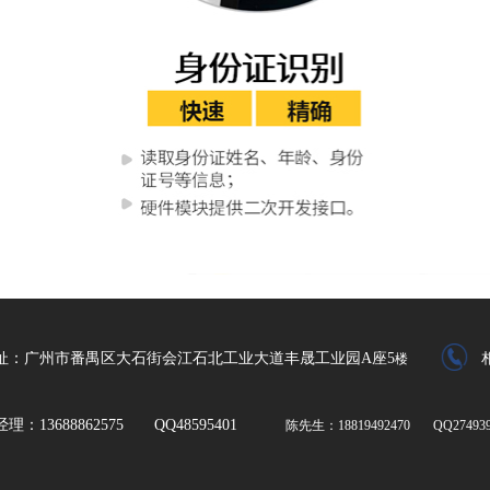
址：广州市番禺区大石街会江石北工业大道丰晟工业园A座5
楼
经理：13688862575 QQ48595401
陈先生：18819492470 QQ274939