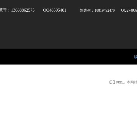
经理：13688862575 QQ48595401
陈先生：18819492470 QQ274939
版
本网站