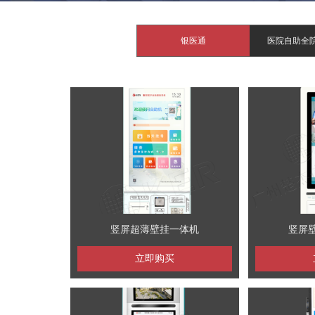
银医通
医院自助全
竖屏超薄壁挂一体机
竖屏
立即购买